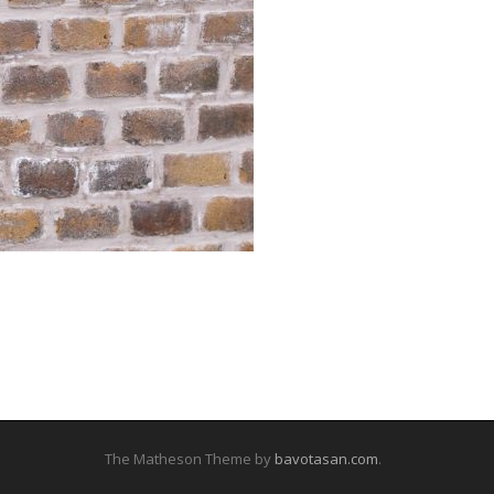
The Matheson Theme by
bavotasan.com
.