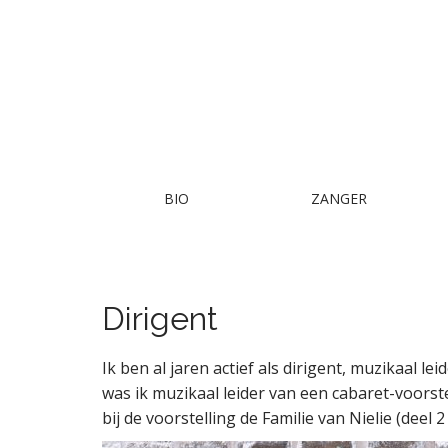
M
S
BIO
ZANGER
k
a
i
i
p
n
t
m
o
Dirigent
e
c
n
o
Ik ben al jaren actief als dirigent, muzikaal l
n
u
t
was ik muzikaal leider van een cabaret-voorst
e
bij de voorstelling de Familie van Nielie (dee
n